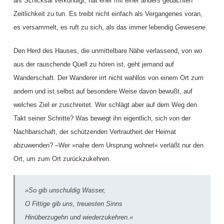
als Schicksal verkündigt, hat eher mit einer anders gedachten
Zeitlichkeit zu tun. Es treibt nicht einfach als Vergangenes voran,
es versammelt, es ruft zu sich, als das immer lebendig
Gewesene
.
Den Herd des Hauses, die unmittelbare Nähe verlassend, von wo
aus der rauschende Quell zu hören ist, geht jemand auf
Wanderschaft. Der Wanderer irrt nicht wahllos von einem Ort zum
andern und ist selbst auf besondere Weise davon bewußt, auf
welches Ziel er zuschreitet. Wer schlägt aber auf dem Weg den
Takt seiner Schritte? Was bewegt ihn eigentlich, sich von der
Nachbarschaft, der schützenden Vertrautheit der Heimat
abzuwenden? –Wer »nahe dem Ursprung wohnet« verläßt nur den
Ort, um zum Ort zurückzukehren.
»So gib unschuldig Wasser,
O Fittige gib uns, treuesten Sinns
Hinüberzugehn und wiederzukehren.«