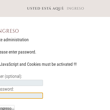
USTED ESTÁ AQUÍ:
INGRESO
ngreso
te administration
ease enter password.
! JavaScript and Cookies must be activated !!!
er (optional):
assword: