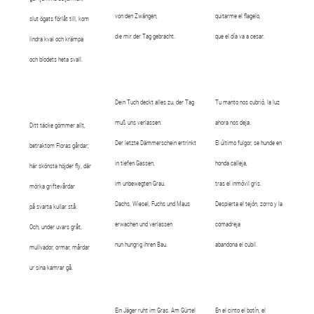
von den Zwängen,
quitarme el flagelo,
slut ögats förlåt till, kom
die mir der Tag gebracht.
que el día va a cesar.
lindra kval och krämpa
och blodets heta svall.
Dein Tuch deckt alles zu, der Tag
Tu manto nos cubrió, la luz
muß uns verlassen.
ahora nos deja.
Ditt täcke gömmer allt,
Der letzte Dämmerschein ertrinkt
El último fulgor, se hunde en
betraktom Floras gårdar;
in tiefen Gassen,
honda calleja,
här skönsta höjder fly, där
im unbewegten Grau.
tras el inmóvil gris.
mörka griftevårdar
Dachs, Wiesel, Fuchs und Maus
Despierta el tejón, zorro y la
på svarta kullar stå.
erwachen und verlassen
comadreja
Och, under uvars gråt,
nun hungrig ihren Bau.
abandona el cubil.
mullvador, ormar, mårdar
ur sina kamrar gå.
Ein Jäger ruht im Gras. Am Gürtel
En el cinto el botín, el