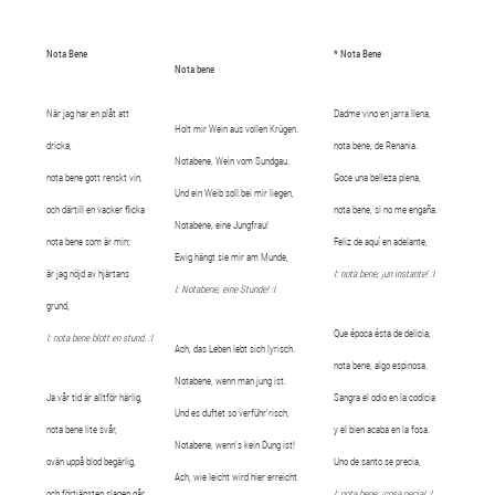
Nota Bene
* Nota Bene
Nota bene
När jag har en plåt att
Dadme vino en jarra llena,
Holt mir Wein aus vollen Krügen.
dricka,
nota bene, de Renania.
Notabene, Wein vom Sundgau.
nota bene gott renskt vin,
Goce una belleza plena,
Und ein Weib soll bei mir liegen,
och därtill en vacker flicka
nota bene, si no me engaña.
Notabene, eine Jungfrau!
nota bene som är min;
Feliz de aquí en adelante,
Ewig hängt sie mir am Munde,
är jag nöjd av hjärtans
I: nota bene, ¡un instante! :I
I: Notabene, eine Stunde! :I
grund,
Que época ésta de delicia,
I: nota bene blott en stund. :I
Ach, das Leben lebt sich lyrisch.
nota bene, algo espinosa.
Notabene, wenn man jung ist.
Ja vår tid är alltför härlig,
Sangra el odio en la codicia
Und es duftet so verführ'risch,
nota bene lite svår,
y el bien acaba en la fosa.
Notabene, wenn's kein Dung ist!
ovän uppå blod begärlig,
Uno de santo se precia,
Ach, wie leicht wird hier erreicht
och förtjänsten slagen går,
I: nota bene, ¡cosa necia! :I