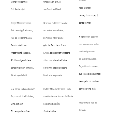
sudario
Vid rök och dam :||:
umspült von Blut, :||:
hace avanzar,
Och Gastars tjut.
von Dunst und Dreck
dama y humo a par, :||:
gente de mar.
Krögar-Madamer raska,
Gehe nun mit leerer Tasche
Stärken mig på min resa,
auf meine letzte Reise,
Hago el viaje postrero
När jag til Fädrens aska
zu meiner Väter Asche
con mozas nada lentas;
Samlas skall i natt.
geht die Fahrt heut´ Nacht.
ceniza el paradero
Krögarne stå så baska,
Krüger, deine schroffe Masche
de mis lares quizás.
Rödblommiga och hesa,
stinkt mir wie deine Preise.
Tú, rubicundo fondero,
Borga mig knapt en flaska,
Borge mir jetzt die Flasche
que ronco pides cuentas:
På min gamla hatt.
Fusel, wie abgemacht.
te empeño mi sombrero
por un litro no más.
Mor där på taflan vid disken,
Mutter Maja, hinter dem Tische
Stryk ut två öre för fisken;
streich die zwei Kronen für Fische.
Madre Maia, tras del
Ditto, det öret
Streich die drei Öre
tablado,
För det gamla smöret;
für eine Möhre