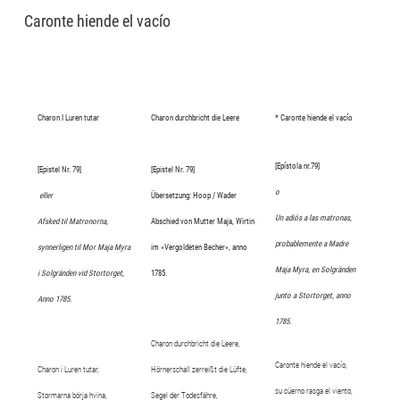
Caronte hiende el vacío
Charon I Luren tutar
Charon durchbricht die Leere
* Caronte hiende el vacío
[Epístola nr.79]
[Epistel Nr. 79]
[Epistel Nr. 79]
o
eller
Übersetzung: Hoop / Wader
Un adiós a las matronas,
Afsked til Matronorna,
Abschied von Mutter Maja,
Wirtin
probablemente a Madre
synnerligen til Mor Maja Myra
im »Vergoldeten Becher«, anno
Maja Myra, en Solgränden
i Solgränden vid Stortorget,
1785.
junto a Stortorget, anno
Anno 1785.
1785.
Charon durchbricht die Leere,
Caronte hiende el vacío,
Charon i Luren tutar,
Hörnerschall zerreißt die Lüfte,
su cüerno rasga el viento,
Stormarna börja hvina,
Segel der Todesfähre,