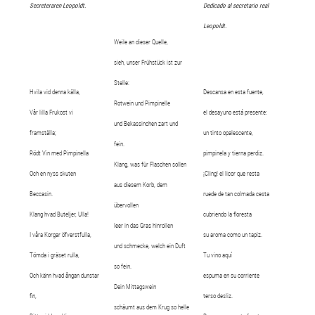
Secreteraren Leopoldt.
Dedicado al secretario real
Leopoldt.
Weile an dieser Quelle,
sieh, unser Frühstück ist zur
Stelle:
Hvila vid denna källa,
Descansa en esta fuente,
Rotwein und Pimpinelle
Vår lilla Frukost vi
el desayuno está presente:
und Bekassinchen zart und
framställa;
un tinto opalescente,
fein.
Rödt Vin med Pimpinella
pimpinela y tierna perdiz.
Klang, was für Flaschen sollen
Och en nyss skuten
¡Cling! el licor que resta
aus diesem Korb, dem
Beccasin.
ruede de tan colmada cesta
übervollen
Klang hvad Buteljer, Ulla!
cubriendo la floresta
leer in das Gras hinrollen
I våra Korgar öfverstfulla,
su aroma como un tapiz.
und schmecke, welch ein Duft
Tömda i gräset rulla,
Tu vino aquí
so fein.
Och känn hvad ångan dunstar
espuma en su corriente
Dein Mittagswein
fin,
terso desliz.
schäumt aus dem Krug so helle