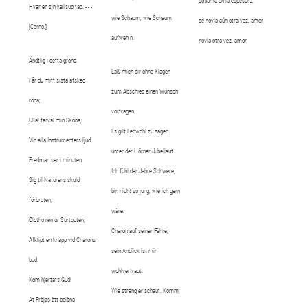
soflama en la espesura,
Hvar en sin kallsup tag. - - -
wie Schaum, wie Schaum
sé novia aún otra vez, amor
[Corno.]
aufweh'n.
novia otra vez, amor
Ändtlig i detta gröna,
Laß mich dir ohne Klagen
Får du mitt sista afsked
zum Abschied einen Wunsch
röna;
vortragen.
Ulla! farväl min Sköna,
Es gilt Lebwohl zu sagen
Vid alla Instrumenters ljud.
unter der Hörner Jubellaut.
Fredman ser i minuten
Ich fühl der Jahre Schwere,
Sig til Naturens skuld
bin nicht so jung, wie ich gern
förbruten,
wäre.
Clotho ren ur Surtouten,
Charon auf seiner Fähre,
Afklipt en knapp vid Charons
sein Anblick ist mir
bud.
wohlvertraut.
Kom hjertats Gud!
Wie streng er schaut. Komm,
At Fröjas ätt belöna