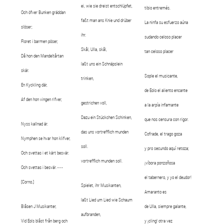
ei, wie sie dreist entschlüpfet,
tibio entremés.
Och öfver Bunken gräddan
faßt man ans Knie und drüber
La ninfa su esfuerzo aúna
slöser;
ihr.
sudando celoso placer
Floret i barmen pöser,
Skål, Ulla, skål,
tan celoso placer
Då hon den Mandeltårtan
laßt uns ein Schnäpslein
skär.
Sople el musicante,
trinken,
En Kyckling där,
de Eolo el aliento encante
Af den hon vingen rifver,
gestrichen voll,
a la arpía infamante
Dazu ein Stückchen Schinken,
que nos censura con rigor.
Nyss kallnad är.
das uns vortrefflich munden
Cofrade, el trago goza
Nymphen se hvar hon klifver,
soll.
y pro secundo aquí retoza;
Och svettas i et kärt besvär.
vortrefflich munden soll.
¡víbora ponzoñosa
Och svettas i besvär. - - -
el tabernero, y yo el deudor!
[Corno.]
Spielet, ihr Musikanten,
Amaranto es
laßt Lied um Lied wie Schaum
Blåsen J Musikanter,
de Ulla, siempre galante,
aufbranden,
Vid Eols blåst från berg och
y ¡cling! otra vez