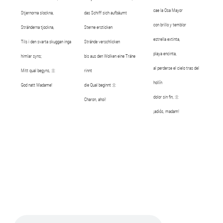
cae la Osa Mayor
Stjernorna slockna,
das Schiff sich aufbäumt
con brillo y temblor
Stränderna tjockna,
Sterne ersticken
estrella extinta,
Tils i den svarta skuggan inga
Strände verschlicken
playa encinta,
himlar syns;
bis aus den Wolken eine Träne
al perderse el cielo tras del
Mitt qual begyns, :||:
rinnt
hollín
God natt Madame!
die Qual beginnt :||:
dolor sin fin, :||:
Charon, ahoi!
¡adiós, madam!