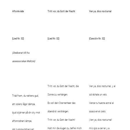
Aftonkväde
Tritt vor, du Gott der Nacht
Ven ya, dios nocturnal
[Lied Nr. 32]
[Lied Nr. 32]
[Canción Nr. 32]
(Dedicerat till fru
assessorskan Weltzin)
Tritt vor, du Gott der Nacht, die
Ven ya, dios nocturnal, y al
Sonne zu verhängen.
sol échale un velo.
Träd fram, du nattens gud,
Es soll dein Sternenheer das
Vence tu hueste astral al
att solens lågor dämpa,
Abendrot verdrängen.
ocaso en el cielo.
bjud stjärnan på din sky mot
Tritt vor, du Gott der Nacht!
¡Ven ya, dios nocturnal!
aftonrodnan kämpa,
Halt mir die Augen zu, befrei mich
mis ojos a cerrar y a
gör ljumma böljan kall,