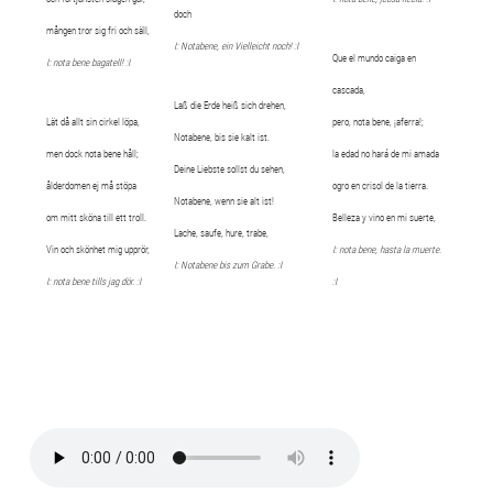
doch
mången tror sig fri och säll,
I: Notabene, ein Vielleicht noch! :I
Que el mundo caiga en
I: nota bene bagatell! :I
cascada,
Laß die Erde heiß sich drehen,
Lät då allt sin cirkel löpa,
pero, nota bene, ¡aferra!;
Notabene, bis sie kalt ist.
men dock nota bene håll;
la edad no hará de mi amada
Deine Liebste sollst du sehen,
ålderdomen ej må stöpa
ogro en crisol de la tierra.
Notabene, wenn sie alt ist!
om mitt sköna till ett troll.
Belleza y vino en mi suerte,
Lache, saufe, hure, trabe,
Vin och skönhet mig upprör,
I: nota bene, hasta la muerte.
I: Notabene bis zum Grabe. :I
I: nota bene tills jag dör. :I
:I