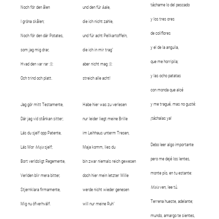
táchame lo del pescado
Noch för den ålen
und den für Aale,
y los tres ores
I gröna skålen;
die ich nicht zahle,
de coliflores
Noch för den där Potates,
und für acht Pellkartoffeln,
y el de la anguila,
som jag mig drar,
die ich in mir trag´
que me horripila;
Hvad den var rar :||:
aber nicht mag :||:
y las ocho patatas
Och trind och platt.
streich alle acht!
con monda que alcé
y me tragué, mas no gusté:
Jag gör mitt Testamente,
Habe hier was zu verlesen
¡táchalas ya!
Där jag vid stånkan sitter;
nur leider liegt meine Brille
Läs du sjelf opp Patente,
im Leihhaus unterm Tresen,
Debo leer algo importante
Läs Mor
Maja
sjelf;
Maja komm, lies du
pero me dejé los lentes,
Bort verldsligt Regemente,
bin zwar niemals reich gewesen
monte pío, en tu estante:
Verlden blir mera bitter,
doch hier mein letzter Wille
Maia
ven, lee tú.
Stjernklara firmamente,
werde nicht wieder genesen
Terrena hueste, adelante;
Mig nu öfverhvälf.
will nur meine Ruh´
mundo, amargo te sientes,