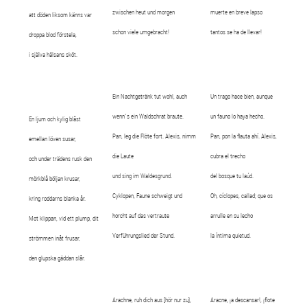
zwischen heut und morgen
muerte en breve lapso
att döden liksom känns var
schon viele umgebracht!
tantos se ha de llevar!
droppa blod förstela,
i själva hälsans sköt.
Ein Nachtgetränk tut wohl, auch
Un trago hace bien, aunque
wenn´s ein Waldschrat braute.
un fauno lo haya hecho.
En ljum och kylig blåst
Pan, leg die Flöte fort. Alexis, nimm
Pan, pon la flauta ahí. Alexis,
emellan löven susar,
die Laute
cubra el trecho
och under trädens rusk den
und sing im Waldesgrund.
del bosque tu laúd.
mörkblå böljan krusar,
Cyklopen, Faune schweigt und
Oh, cíclopes, callad; que os
kring roddarns blanka år.
horcht auf das vertraute
arrulle en su lecho
Mot klippan, vid ett plump, dit
Verführungslied der Stund.
la íntima quietud.
strömmen inåt frusar,
den glupska gäddan slår.
Arachne, ruh dich aus [hör nur zu],
Aracne, ¡a descansar!, ¡flote