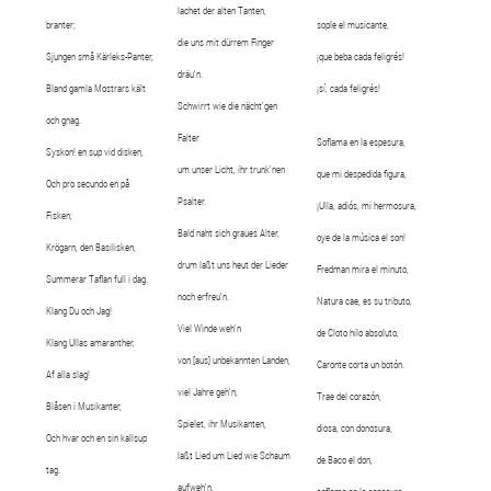
lachet der alten Tanten,
branter;
sople el musicante,
die uns mit dürrem Finger
Sjungen små Kärleks-Panter,
¡que beba cada feligrés!
dräu'n.
Bland gamla Mostrars kält
¡sí, cada feligrés!
Schwirrt wie die nächt'gen
och gnag.
Falter
Soflama en la espesura,
Syskon! en sup vid disken,
um unser Licht, ihr trunk'nen
que mi despedida figura,
Och pro secundo en på
Psalter.
¡Ulla, adiós, mi hermosura,
Fisken;
Bald naht sich graues Alter,
oye de la música el son!
Krögarn, den Basilisken,
drum laßt uns heut der Lieder
Fredman mira el minuto,
Summerar Taflan full i dag.
noch erfreu'n.
Natura cae, es su tributo,
Klang Du och Jag!
Viel Winde weh'n
de Cloto hilo absoluto,
Klang Ullas amaranther,
von [aus] unbekannten Landen,
Caronte corta un botón.
Af alla slag!
viel Jahre geh'n,
Trae del corazón,
Blåsen i Musikanter,
Spielet, ihr Musikanten,
diosa, con donosura,
Och hvar och en sin kallsup
laßt Lied um Lied wie Schaum
de Baco el don,
tag.
aufweh'n,