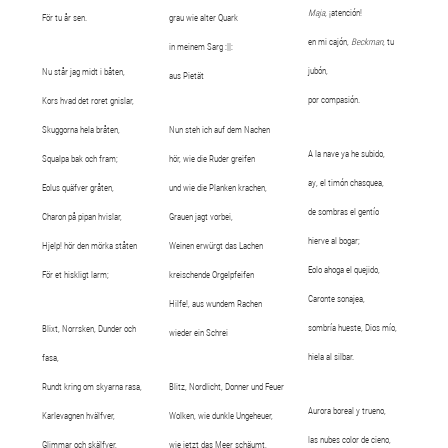
Maja
, ¡atención!
För tu år sen.
grau wie alter Quark
en mi cajón,
Beckman
, tu
in meinem Sarg :||:
jubón,
Nu står jag midt i båten,
aus Pietät
por compasión.
Kors hvad det roret gnislar,
Skuggorna hela bråten,
Nun steh ich auf dem Nachen
A la nave ya he subido,
Squalpa bak och fram;
hör, wie die Ruder greifen
ay, el timón chasquea,
Eolus quäfver gråten,
und wie die Planken krachen,
de sombras el gentío
Charon på pipan hvislar,
Grauen jagt vorbei,
hierve al bogar;
Hjelp! hör den mörka ståten
Weinen erwürgt das Lachen
Eolo ahoga el quejido,
För et hiskligt larm;
kreischende Orgelpfeifen
Caronte sonajea,
Hilfe!, aus wundem Rachen
sombría hueste, Dios mío,
Blixt, Norrsken, Dunder och
wieder ein Schrei
hiela al silbar.
fasa,
Rundt kring om skyarna rasa,
Blitz, Nordlicht, Donner und Feuer
Aurora boreal y trueno,
Karlevagnen hvälfver,
Wolken, wie dunkle Ungeheuer,
las nubes color de cieno,
Glimmar och skälfver,
wie jetzt das Meer schäumt,