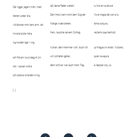
laß deine Fäden wehen!
tu hilo en la altura!
Där ligger jägarn trött, med
Dein Herz kann nicht dem Sog der
Ya la magia del son a tu
hatten under öra;
Klänge widerstehen.
alma conjura,
vid bössan mot hans arm, att
Nein, lausche seinem Schlag.
reclamo que hechizó.
minsta buller höra,
sig hunden lagt i ring.
Vulkan, dein Hammer ruht. Auch ich
La fragua sin ardor: Vulcano,
will schlafen gehen,
quien se apura
och fiskarn nyss begynt sin
denn schwer war auch mein Tag.
a reposar soy yo…
not i vassen snöra,
och plaska stranden kring.
[...]