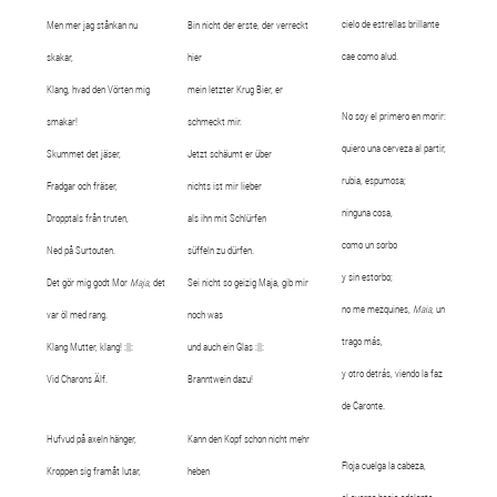
cielo de estrellas brillante
Men mer jag stånkan nu
Bin nicht der erste, der verreckt
cae como alud.
skakar,
hier
Klang, hvad den Vörten mig
mein letzter Krug Bier, er
No soy el primero en morir:
smakar!
schmeckt mir.
quiero una cerveza al partir,
Skummet det jäser,
Jetzt schäumt er über
rubia, espumosa;
Fradgar och fräser,
nichts ist mir lieber
ninguna cosa,
Dropptals från truten,
als ihn mit Schlürfen
como un sorbo
Ned på Surtouten.
süffeln zu dürfen.
y sin estorbo;
Det gör mig godt Mor
Maja
, det
Sei nicht so geizig Maja, gib mir
no me mezquines,
Maia
, un
var öl med rang.
noch was
trago más,
Klang Mutter, klang! :||:
und auch ein Glas :||:
y otro detrás, viendo la faz
Vid Charons Älf.
Branntwein dazu!
de Caronte.
Hufvud på axeln hänger,
Kann den Kopf schon nicht mehr
Floja cuelga la cabeza,
Kroppen sig framåt lutar,
heben