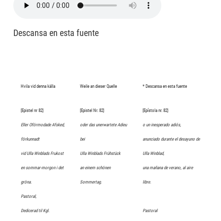
Descansa en esta fuente
Hvila vid denna källa
Weile an dieser Quelle
* Descansa en esta fuente
[Epistel nr 82]
[Epistel Nr. 82]
[Epístola nr. 82]
Eller Oförmodade Afsked,
oder das unerwartete Adieu
o un inesperado adiós,
förkunnadt
bei
anunciado durante el desayuno de
vid Ulla Winblads Frukost
Ulla Winblads Frühstück
Ulla Winblad,
en sommar-morgon i det
an einem schönen
una mañana de verano, al aire
gröna.
Sommertag.
libre.
Pastoral,
Dedicerad til Kgl.
Pastoral