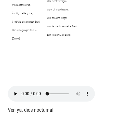
Ulla, nicht verzagen,
Med Bacchi skrud.
wenn dir´s auch graut:
Ändtlig i detta gröna,
Ulla, sei ohne Klagen
Stod Ulla sista gången Brud.
zum letzten Male meine Braut
Den sista gången Brud. - - -
zum letzten Male Braut
[Corno.]
Ven ya, dios nocturnal