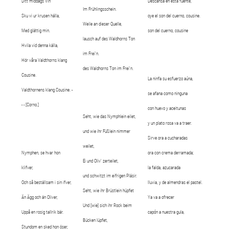
Ditt middags Vin
Descansa en esta fuente,
Im Frühlingsschein.
Sku vi ur krusen hälla,
oye el son del cuerno, cousine.
Weile an dieser Quelle,
Med glättig min.
son del cuerno, cousine
lausch auf des Waldhorns Ton
Hvila vid denna källa,
im Frei'n.
Hör våra Valdthorns klang
des Waldhorns Ton im Frei'n.
Cousine.
La ninfa su esfuerzo aúna,
Valdthornens klang Cousine. -
se afana como ninguna
- - [Corno.]
con huevo y aceitunas
Seht, wie das Nymphlein eilet,
y un plato rosa va a traer.
und wie ihr Füßlein nimmer
Sirve ora a cucharadas
weilet,
Nymphen, se hvar hon
ora con crema derramada;
Ei und Oliv' zerteilet,
klifver,
la falda, azucarada
und schwitzt im eifrigen Pläsir.
Och så beställsam i sin ifver,
lluvia, y de almendras el pastel.
Seht, wie ihr Brüstlein hüpfet
Än Ägg och än Oliver,
Ya va a ofrecer
Und [wie] sich ihr Rock beim
Uppå en rosig tallrik bär.
capón a nuestra gula,
Bücken lüpfet,
Stundom en sked hon öser,