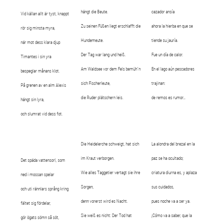
hängt die Beute.
cazador ansía
Vid källan allt är tyst, knappt
Zu seinen Füßen liegt erschlafft die
ahora la hierba en que se
rör sig minsta myra,
Hundemeute.
tiende su jauría.
när mot dess klara djup
Der Tag war lang und heiß.
Fue un día de calor.
Timantes i sin yra
Am Waldsee vor dem Fels bemüh´n
En el lago aún pescadores
bespeglar månans klot.
sich Fischerleute,
trajinan:
På grenen av en alm Alexis
die Ruder plätschern leis.
de remos es rumor…
hängt sin lyra,
och slumrat vid dess fot.
Die Heidelerche schweigt, hat sich
La alondra del brezal en la
im Kraut verborgen.
paz se ha ocultado;
Det späda vattensorl, som
Wie alles Taggetier vertagt sie ihre
criatura diurna es, y aplaza
ned i mossan spelar
Sorgen,
sus cuidados,
och uti rännlars språng kring
denn vorerst wird es Nacht.
pues noche va a ser ya.
fältet sig fördelar,
Sie weiß es nicht: Der Tod hat
¡Cómo va a saber, que la
gör ögats sömn så söt,