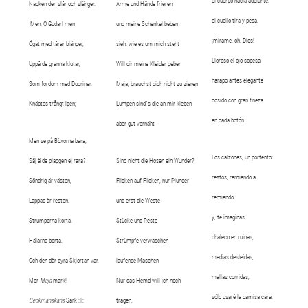
el cuerpo hacia adelante,
Nacken den slår och slänger.
Arme und Hände frieren
el cuello tira y pesa,
Men, O Gudar! men
und meine Schenkel beben
¡mírame, oh, Dios!
Ögat med tårar blänger,
sieh, wie es um mich steht
Lloroso el ojo sopesa
Uppå de granna klutar,
Will dir meine Kleider geben
harapo antes elegante
Som fordom med Ducriner,
Maja, brauchst dich nicht zu zieren
cosido con gran fineza
Knäptes trångt igen;
Lumpen sind´s die an mir kleben
en cada botón.
aber gut vernäht
Men se på Böxorna bara;
Los calzones, un portento:
Säj ä de plaggen ej rara?
Sind nicht die Hosen ein Wunder?
restos, remiendo a
Söndrig är västen,
Flicken auf Flicken, nur Plunder
remiendo,
Lappad är resten,
und erst die Weste
y, te imaginas,
Strumporna korta,
Stücke und Reste
chaleco en ruinas,
Hälarna borta,
Strümpfe verwaschen
medias desleídas,
Och den där dyra Skjortan var,
laufende Maschen
mallas corridas,
Mor
Maja
märk!
Nur das Hemd will ich noch
sólo usaré la camisa cara,
Beckmanskans
Särk :||:
tragen,