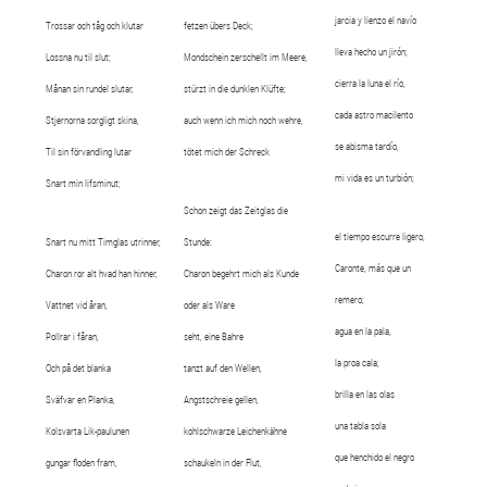
jarcia y lienzo el navío
Trossar och tåg och klutar
fetzen übers Deck;
lleva hecho un jirón;
Lossna nu til slut;
Mondschein zerschellt im Meere,
cierra la luna el río,
Månan sin rundel slutar,
stürzt in die dunklen Klüfte;
cada astro macilento
Stjernorna sorgligt skina,
auch wenn ich mich noch wehre,
se abisma tardío,
Til sin förvandling lutar
tötet mich der Schreck
mi vida es un turbión;
Snart min lifsminut;
Schon zeigt das Zeitglas die
el tiempo escurre ligero,
Snart nu mitt Timglas utrinner,
Stunde:
Caronte, más que un
Charon ror alt hvad han hinner,
Charon begehrt mich als Kunde
remero;
Vattnet vid åran,
oder als Ware
agua en la pala,
Pollrar i fåran,
seht, eine Bahre
la proa cala;
Och på det blanka
tanzt auf den Wellen,
brilla en las olas
Sväfvar en Planka,
Angstschreie gellen,
una tabla sola
Kolsvarta Lik-paulunen
kohlschwarze Leichenkähne
que henchido el negro
gungar floden fram,
schaukeln in der Flut,