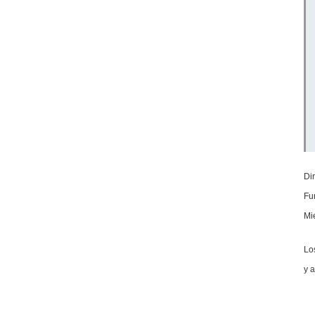
Di
Fu
Mi
Lo
y a