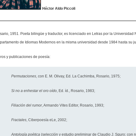
Héctor Aldo Piccoli
ario, 1951. Poeta bilingüe y traductor, es licenciado en Letras por la Universidad N
partamento de Idiomas Modernos en la misma universidad desde 1984 hasta su ju
bros y publicaciones de poesía:
Permutaciones
, con E. M. Olivay, Ed. La Cachimba, Rosario, 1975;
Si no a enhestar el oro oído
, Ed. íd., Rosario, 1983;
Filiación del rumor
, Armando Vites Editor, Rosario, 1993;
Fractales
, Ciberpoesía eLe, 2002;
Antología poética
(selección y estudio preliminar de Claudio J. Sguro; con no