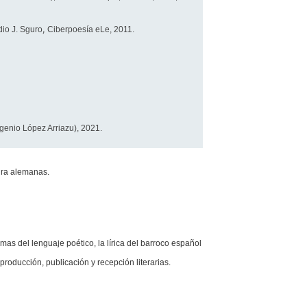
,
io J. Sguro
Ciberpoesía eLe, 2011.
ugenio López Arriazu), 2021.
atura alemanas.
mas del lenguaje poético, la lírica del barroco español
 producción, publicación y recepción literarias.