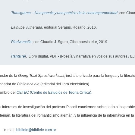
Transgrama – Una poesía y una poética de la contemporaneidad
, con
Claud
La nube vulnerada
, editorial Serapis, Rosario, 2016.
Pluriversalia
, con Claudio J. Sguro, Ciberpoesía eLe, 2019.
Panta rei
, Libro digital, PDF - (Poesía y narrativa en voz de sus autores / E
rector de la
Georg Trakl Sprachwerkstatt
, instituto privado para la lengua y la liter
ndador de
Biblioteca ele
(editorial del libro electrónico)
embro del
CETEC (Centro de Estudios de Teoría Crítica)
.
s intereses de investigación del profesor Piccoli conciernen sobre todo a los proble
lemán, la literatura del romanticismo alemán, y la influencia de la informática en la
e-mail:
bibliele@bibliele.com.ar