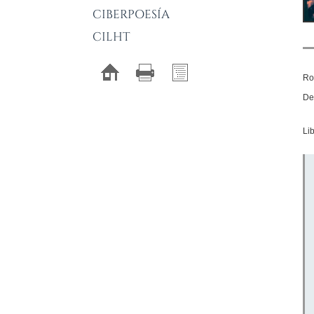
CIBERPOESÍA
CILHT
Ros
De
Li